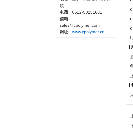
镇
电话
：0512-58251631
信箱
：
sales@cpolymer.com
网址
：
www.cpolymer.cn
【
【