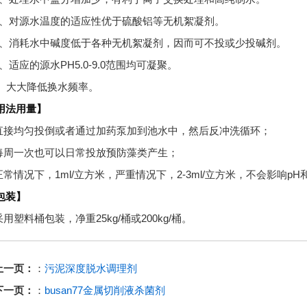
d、对源水温度的适应性优于硫酸铝等无机絮凝剂。
e、消耗水中碱度低于各种无机絮凝剂，因而可不投或少投碱剂。
d、适应的源水PH5.0-9.0范围均可凝聚。
f、大大降低换水频率。
用法用量】
直接均匀投倒或者通过加药泵加到池水中，然后反冲洗循环；
每周一次也可以日常投放预防藻类产生；
正常情况下，1ml/立方米，严重情况下，2-3ml/立方米，不会影响p
包装】
采用塑料桶包装，净重25kg/桶或200kg/桶。
上一页：
：
污泥深度脱水调理剂
下一页：
：
busan77金属切削液杀菌剂